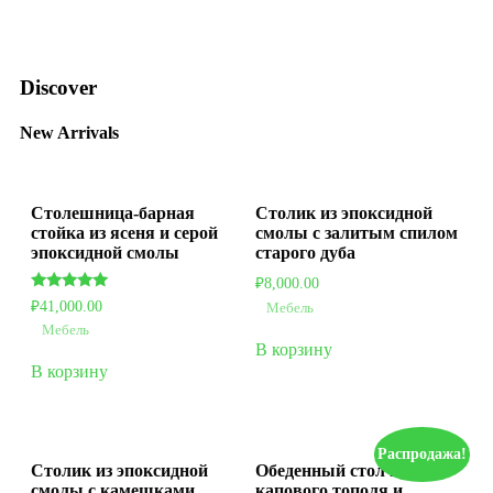
Discover
New Arrivals
Столешница-барная
Столик из эпоксидной
стойка из ясеня и серой
смолы с залитым спилом
эпоксидной смолы
старого дуба
₽
8,000.00
Оценка
₽
41,000.00
Мебель
5.00
из 5
Мебель
В корзину
В корзину
Распродажа!
Столик из эпоксидной
Обеденный стол из
смолы с камешками
капового тополя и