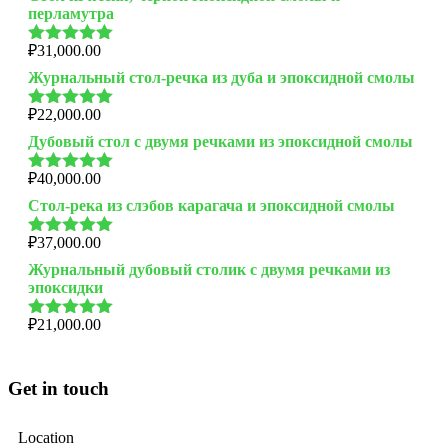
перламутра
₽
31,000.00
Оценка
5.00
из 5
Журнальный стол-речка из дуба и эпоксидной смолы
₽
22,000.00
Оценка
5.00
из 5
Дубовый стол с двумя речками из эпоксидной смолы
₽
40,000.00
Оценка
5.00
из 5
Стол-река из слэбов карагача и эпоксидной смолы
₽
37,000.00
Оценка
5.00
из 5
Журнальный дубовый столик с двумя речками из
эпоксидки
₽
21,000.00
Оценка
5.00
из 5
Get in touch
Location