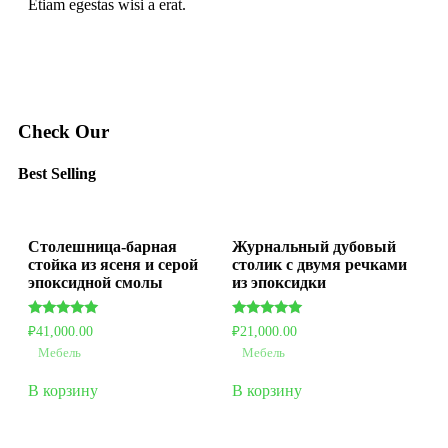
Etiam egestas wisi a erat.
Check Our
Best Selling
Столешница-барная
Журнальный дубовый
стойка из ясеня и серой
столик с двумя речками
эпоксидной смолы
из эпоксидки
Оценка
Оценка
₽
41,000.00
₽
21,000.00
5.00
5.00
из 5
из 5
Мебель
Мебель
В корзину
В корзину