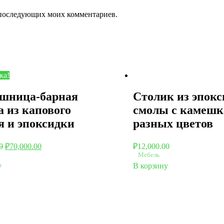
ля последующих моих комментариев.
жа!
шница-барная
Столик из эпок
а из капового
смолы с камеш
я и эпоксидки
разных цветов
0
₽
70,000.00
₽
12,000.00
Мебель
у
В корзину