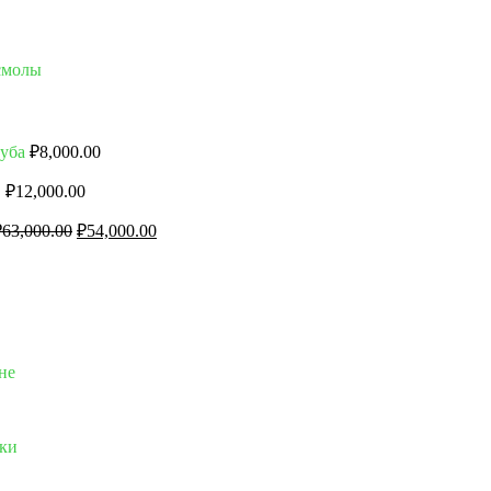
 смолы
дуба
₽
8,000.00
в
₽
12,000.00
₽
63,000.00
₽
54,000.00
не
дки