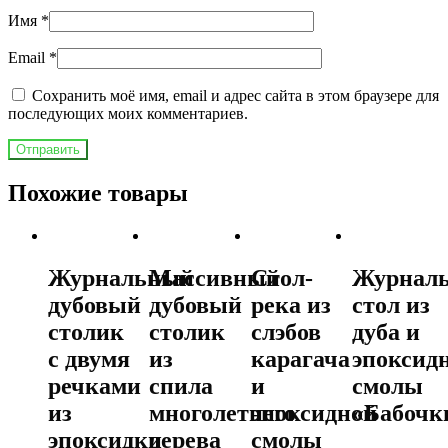
Имя
*
Email
*
Сохранить моё имя, email и адрес сайта в этом браузере для
последующих моих комментариев.
Похожие товары
Журнальный
Массивный
Стол-
Журнал
дубовый
дубовый
река из
стол из
столик
столик
слэбов
дуба и
с двумя
из
карагача
эпоксид
речками
спила
и
смолы
из
многолетнего
эпоксидной
«Бабочк
эпоксидки
дерева
смолы