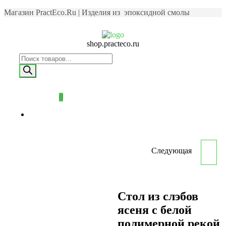
Магазин PractEco.Ru | Изделия из эпоксидной смолы
shop.practeco.ru
0
Следующая
СТОЛ ИЗ ЯСЕНЯ С
БИРЮЗОВОЙ
Стол из слэбов
ЭПОКСИДНОЙ РЕКОЙ
ясеня с белой
полимерной рекой